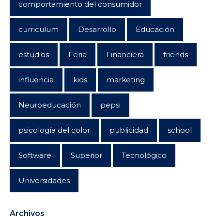
comportamiento del consumidor
curriculum
Desarrollo
Educación
estudios
Feria
Financiera
friends
influencia
kids
marketing
Neuroeducación
pepsi
psicología del color
publicidad
school
Software
Superior
Tecnológico
Universidades
Archivos