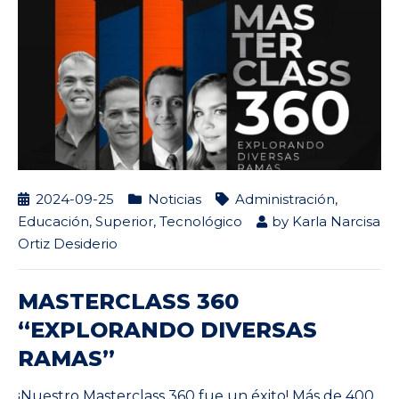
2024-09-25
Noticias
Administración
,
Educación
,
Superior
,
Tecnológico
by
Karla Narcisa
Ortiz Desiderio
MASTERCLASS 360
“EXPLORANDO DIVERSAS
RAMAS”
¡Nuestro Masterclass 360 fue un éxito! Más de 400