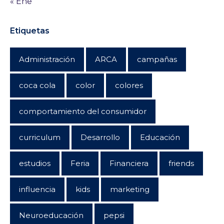
« Ene
Etiquetas
Administración
ARCA
campañas
coca cola
color
colores
comportamiento del consumidor
curriculum
Desarrollo
Educación
estudios
Feria
Financiera
friends
influencia
kids
marketing
Neuroeducación
pepsi