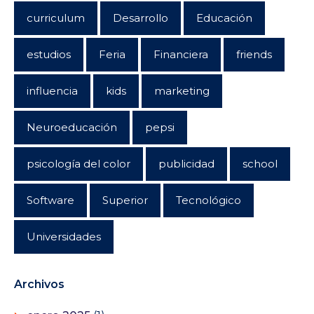
curriculum
Desarrollo
Educación
estudios
Feria
Financiera
friends
influencia
kids
marketing
Neuroeducación
pepsi
psicología del color
publicidad
school
Software
Superior
Tecnológico
Universidades
Archivos