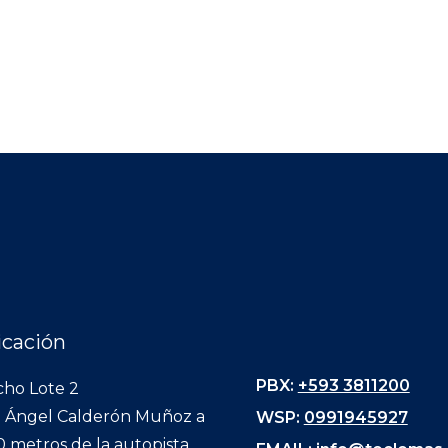
icación
PBX:
+593 3811200
ho Lote 2
. Ángel Calderón Muñoz a
WSP:
0991945927
0 metros de la autopista