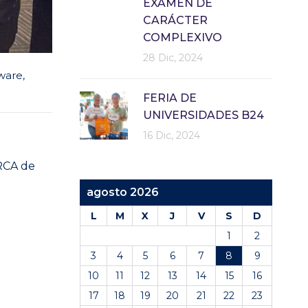
EXAMEN DE
CARÁCTER
COMPLEXIVO
28 Dic, 2024
ware
,
FERIA DE
UNIVERSIDADES B24
16 Dic, 2024
ARCA de
agosto 2026
L
M
X
J
V
S
D
1
2
3
4
5
6
7
8
9
10
11
12
13
14
15
16
17
18
19
20
21
22
23