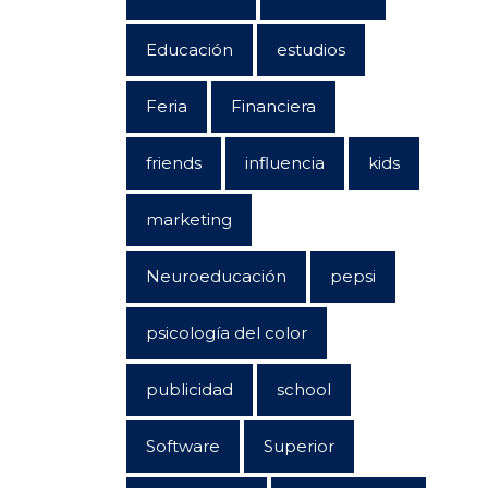
Educación
estudios
Feria
Financiera
friends
influencia
kids
marketing
Neuroeducación
pepsi
psicología del color
publicidad
school
Software
Superior