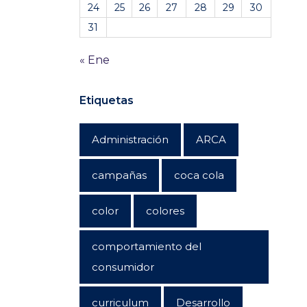
24
25
26
27
28
29
30
31
« Ene
Etiquetas
Administración
ARCA
campañas
coca cola
color
colores
comportamiento del
consumidor
curriculum
Desarrollo