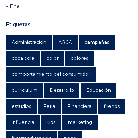
« Ene
Etiquetas
Administración
ARCA
campañas
coca cola
color
colores
comportamiento del consumidor
curriculum
Desarrollo
Educación
estudios
Feria
Financiera
friends
influencia
kids
marketing